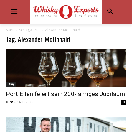
Start
Schlagworte
Alexander McDonald
Tag: Alexander McDonald
Islay
Port Ellen feiert sein 200-jähriges Jubiläum
Dirk
-
14.05.2025
0