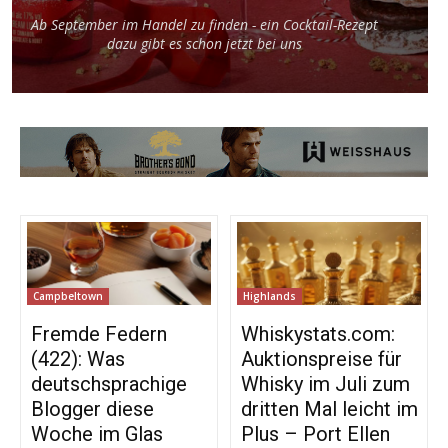
Ab September im Handel zu finden - ein Cocktail-Rezept
dazu gibt es schon jetzt bei uns
Campbeltown
Highlands
Fremde Federn
Whiskystats.com:
(422): Was
Auktionspreise für
deutschsprachige
Whisky im Juli zum
Blogger diese
dritten Mal leicht im
Woche im Glas
Plus – Port Ellen