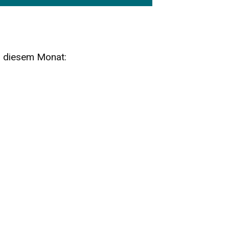
n diesem Monat:
SA
15
AUG
SÄCHSISCHE WHISKY- UND
ZUBEHÖRAUKTION
STANDARDWHISKY UND RARITÄTEN - KEINE
AUKTIONSGEBÜHREN!
FR
SA
28
29
AUG
VOGTLAND SPIRITS