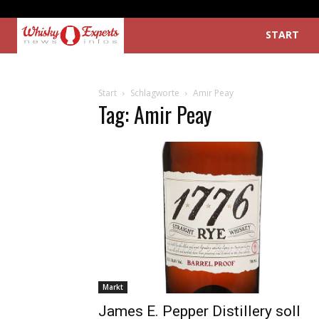
START
Start
Schlagworte
Amir Peay
Tag: Amir Peay
Markt
James E. Pepper Distillery soll