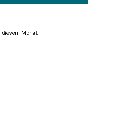
n diesem Monat:
SA
15
AUG
SÄCHSISCHE WHISKY- UND
ZUBEHÖRAUKTION
STANDARDWHISKY UND RARITÄTEN - KEINE
AUKTIONSGEBÜHREN!
FR
SA
28
29
AUG
VOGTLAND SPIRITS