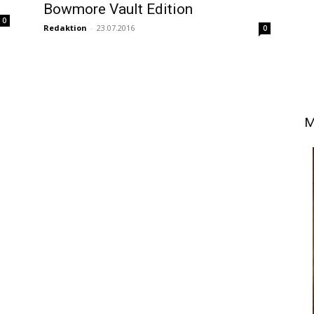
Bowmore Vault Edition
0
Redaktion
-
23.07.2016
0
M