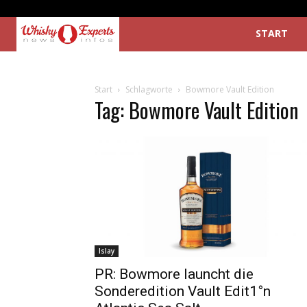
START
Start
Schlagworte
Bowmore Vault Edition
Tag: Bowmore Vault Edition
Islay
PR: Bowmore launcht die
Sonderedition Vault Edit1°n