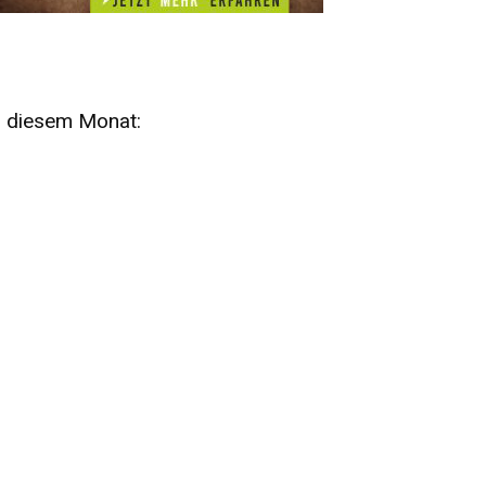
n diesem Monat:
SA
15
AUG
SÄCHSISCHE WHISKY- UND
ZUBEHÖRAUKTION
STANDARDWHISKY UND RARITÄTEN - KEINE
AUKTIONSGEBÜHREN!
FR
SA
28
29
AUG
VOGTLAND SPIRITS