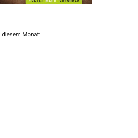
n diesem Monat:
SA
15
AUG
SÄCHSISCHE WHISKY- UND
ZUBEHÖRAUKTION
STANDARDWHISKY UND RARITÄTEN - KEINE
AUKTIONSGEBÜHREN!
FR
SA
28
29
AUG
VOGTLAND SPIRITS