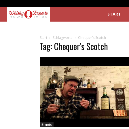
START
Start
Schlagworte
Chequer’s Scotch
Tag: Chequer’s Scotch
Blends