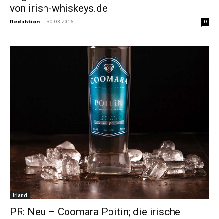
von irish-whiskeys.de
Redaktion
-
30.03.2016
0
Irland
PR: Neu – Coomara Poitin; die irische