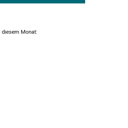
n diesem Monat:
SA
15
AUG
SÄCHSISCHE WHISKY- UND
ZUBEHÖRAUKTION
STANDARDWHISKY UND RARITÄTEN - KEINE
AUKTIONSGEBÜHREN!
FR
SA
28
29
AUG
VOGTLAND SPIRITS