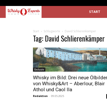
START
Start
Schlagworte
David Schlierenkämper
Tag: David Schlierenkämper
Exclusiv
Whisky im Bild: Drei neue Ölbilde
von Whisky&Art – Aberlour, Blair
Athol und Caol Ila
Redaktion
-
09.05.2025