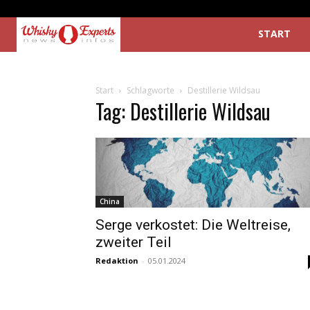
START
Start
Schlagworte
Destillerie Wildsau
Tag: Destillerie Wildsau
China
Serge verkostet: Die Weltreise,
zweiter Teil
Redaktion
-
05.01.2024