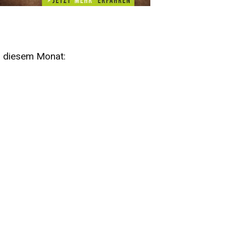
n diesem Monat:
SA
15
AUG
SÄCHSISCHE WHISKY- UND
ZUBEHÖRAUKTION
STANDARDWHISKY UND RARITÄTEN - KEINE
AUKTIONSGEBÜHREN!
FR
SA
28
29
AUG
VOGTLAND SPIRITS