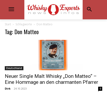
Start
Schlagworte
Don Matteo
Tag: Don Matteo
Deutschland
Neuer Single Malt Whisky „Don Matteo“ –
Eine Hommage an den charmanten Pfarrer
Dirk
-
24.10.2023
0