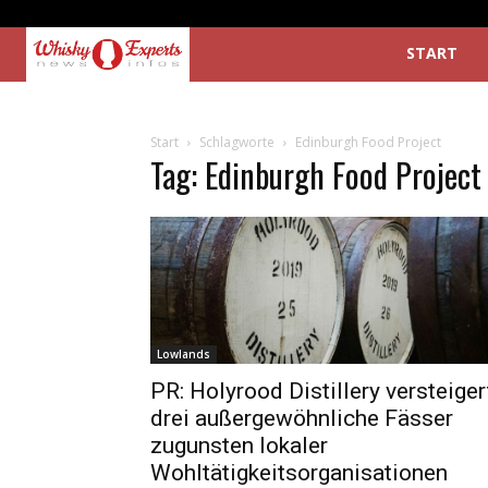
START
Start
Schlagworte
Edinburgh Food Project
Tag: Edinburgh Food Project
Lowlands
PR: Holyrood Distillery versteiger
drei außergewöhnliche Fässer
zugunsten lokaler
Wohltätigkeitsorganisationen