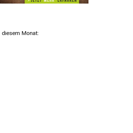
n diesem Monat:
SA
15
AUG
SÄCHSISCHE WHISKY- UND
ZUBEHÖRAUKTION
STANDARDWHISKY UND RARITÄTEN - KEINE
AUKTIONSGEBÜHREN!
FR
SA
28
29
AUG
VOGTLAND SPIRITS