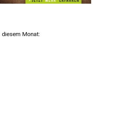
n diesem Monat:
SA
15
AUG
SÄCHSISCHE WHISKY- UND
ZUBEHÖRAUKTION
STANDARDWHISKY UND RARITÄTEN - KEINE
AUKTIONSGEBÜHREN!
FR
SA
28
29
AUG
VOGTLAND SPIRITS