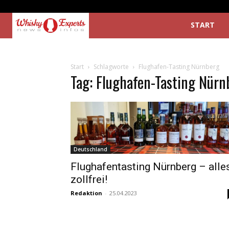
START
Start
Schlagworte
Flughafen-Tasting Nürnberg
Tag: Flughafen-Tasting Nürn
Deutschland
Flughafentasting Nürnberg – alle
zollfrei!
Redaktion
-
25.04.2023