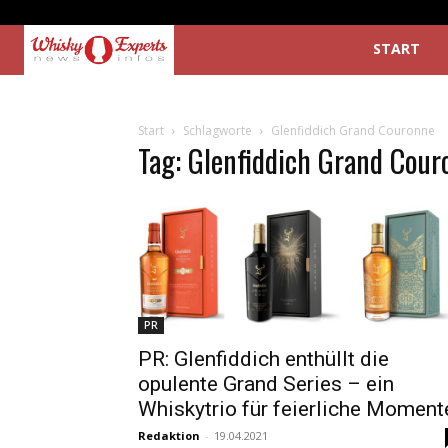
START
Start
Schlagworte
Glenfiddich Grand Couronne
Tag: Glenfiddich Grand Cou
PR
PR: Glenfiddich enthüllt die
opulente Grand Series – ein
Whiskytrio für feierliche Moment
Redaktion
-
19.04.2021