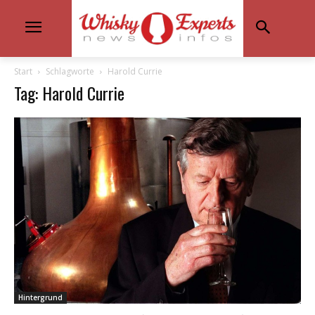
Start
Schlagworte
Harold Currie
Tag: Harold Currie
Hintergrund