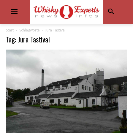
Start
Schlagworte
Jura Tastival
Tag: Jura Tastival