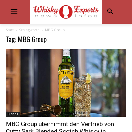
Start
Schlagworte
MBG Group
Tag: MBG Group
Blends
MBG Group übernimmt den Vertrieb von
Cutty Sark Blended Scotch Whisky in