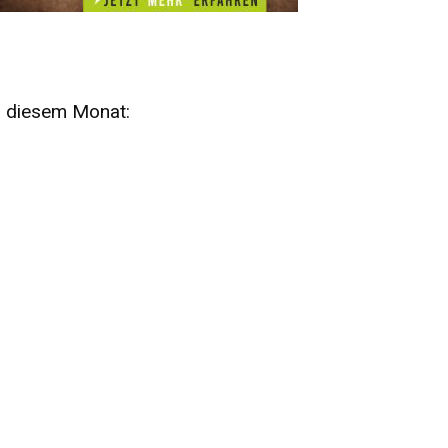
n diesem Monat:
SA
15
AUG
SÄCHSISCHE WHISKY- UND
ZUBEHÖRAUKTION
STANDARDWHISKY UND RARITÄTEN - KEINE
AUKTIONSGEBÜHREN!
FR
SA
28
29
AUG
VOGTLAND SPIRITS