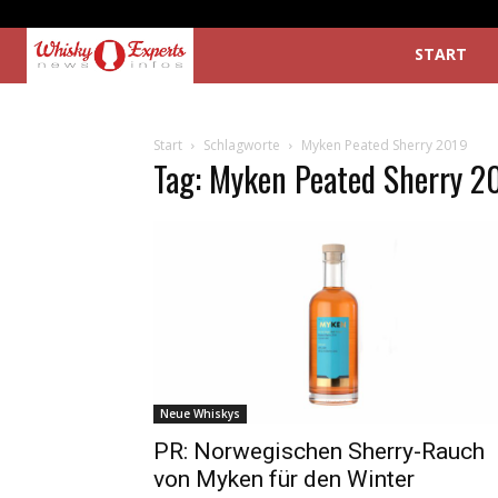
START
Start
Schlagworte
Myken Peated Sherry 2019
Tag: Myken Peated Sherry 2
Neue Whiskys
PR: Norwegischen Sherry-Rauch
von Myken für den Winter