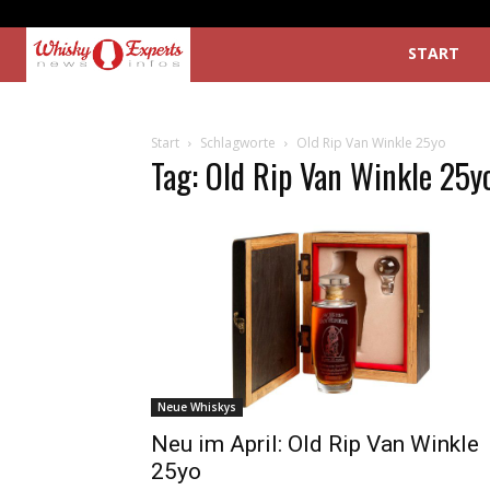
START
Start
Schlagworte
Old Rip Van Winkle 25yo
Tag: Old Rip Van Winkle 25y
Neue Whiskys
Neu im April: Old Rip Van Winkle
25yo