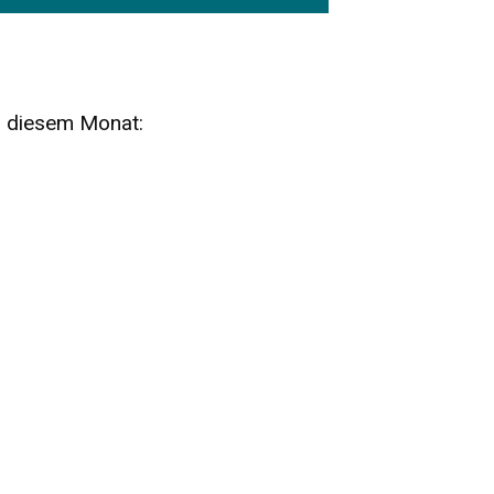
n diesem Monat:
SA
15
AUG
SÄCHSISCHE WHISKY- UND
ZUBEHÖRAUKTION
STANDARDWHISKY UND RARITÄTEN - KEINE
AUKTIONSGEBÜHREN!
FR
SA
28
29
AUG
VOGTLAND SPIRITS