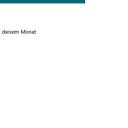
n diesem Monat:
SA
15
AUG
SÄCHSISCHE WHISKY- UND
ZUBEHÖRAUKTION
STANDARDWHISKY UND RARITÄTEN - KEINE
AUKTIONSGEBÜHREN!
FR
SA
28
29
AUG
VOGTLAND SPIRITS