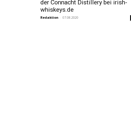
der Connacht Distillery bei irish-
whiskeys.de
Redaktion
-
07.08.2020