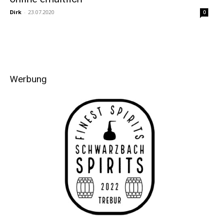
Dirk
-
23.07.2020
0
Werbung