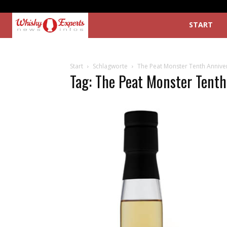
START
Start
Schlagworte
The Peat Monster Tenth Annive
Tag: The Peat Monster Tenth