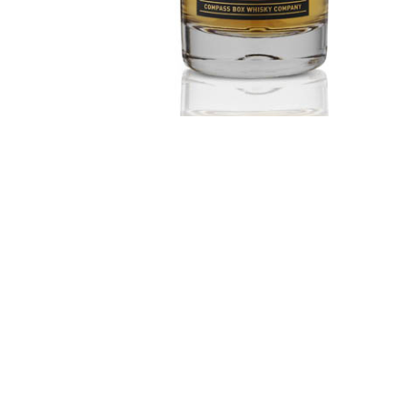
Neue Whiskys
Neu: The Peat Monster Tenth
Anniversary
Dirk
-
07.10.2013