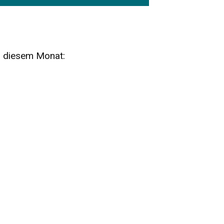
n diesem Monat:
SA
15
AUG
SÄCHSISCHE WHISKY- UND
ZUBEHÖRAUKTION
STANDARDWHISKY UND RARITÄTEN - KEINE
AUKTIONSGEBÜHREN!
FR
SA
28
29
AUG
VOGTLAND SPIRITS