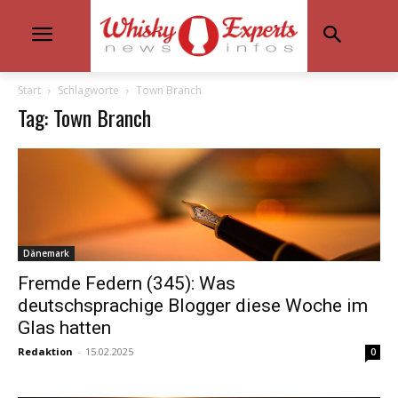
Start
Schlagworte
Town Branch
Tag: Town Branch
Dänemark
Fremde Federn (345): Was
deutschsprachige Blogger diese Woche im
Glas hatten
Redaktion
-
15.02.2025
0