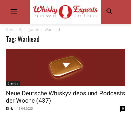
Start
Schlagworte
Warhead
Tag: Warhead
Blends
Neue Deutsche Whiskyvideos und Podcasts
der Woche (437)
Dirk
-
13.04.2025
0