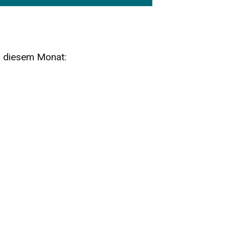
n diesem Monat:
SA
15
AUG
SÄCHSISCHE WHISKY- UND
ZUBEHÖRAUKTION
STANDARDWHISKY UND RARITÄTEN - KEINE
AUKTIONSGEBÜHREN!
FR
SA
28
29
AUG
VOGTLAND SPIRITS