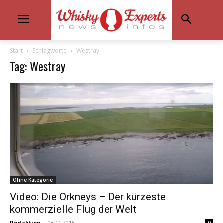
Start
Schlagworte
Westray
Tag: Westray
Ohne Kategorie
Video: Die Orkneys – Der kürzeste
kommerzielle Flug der Welt
Redaktion
-
08.11.2015
0