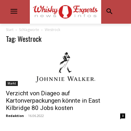
Start
Schlagworte
Westrock
Tag: Westrock
Markt
Verzicht von Diageo auf
Kartonverpackungen könnte in East
Kilbridge 80 Jobs kosten
Redaktion
-
16.06.2022
0