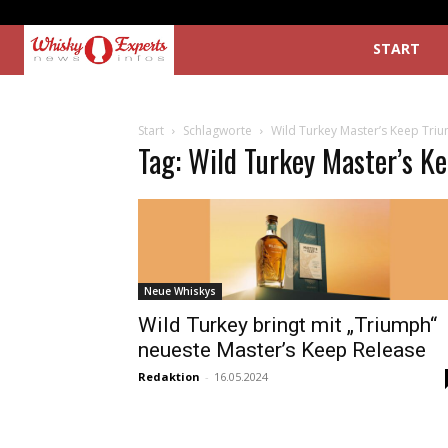
START
Start
Schlagworte
Wild Turkey Master’s Keep Tri
Tag: Wild Turkey Master’s K
Neue Whiskys
Wild Turkey bringt mit „Triumph“
neueste Master’s Keep Release
Redaktion
-
16.05.2024