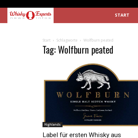
START
Start
Schlagworte
Wolfburn peated
Tag: Wolfburn peated
Highlands
Label für ersten Whisky aus