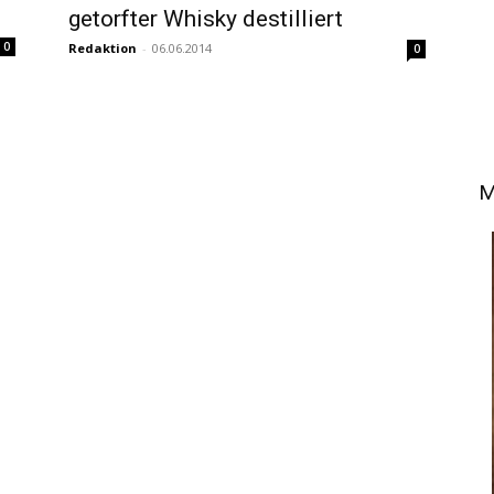
getorfter Whisky destilliert
0
Redaktion
-
06.06.2014
0
M