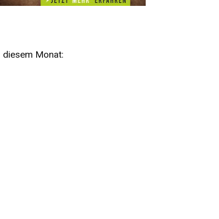
n diesem Monat:
SA
15
AUG
SÄCHSISCHE WHISKY- UND
ZUBEHÖRAUKTION
STANDARDWHISKY UND RARITÄTEN - KEINE
AUKTIONSGEBÜHREN!
FR
SA
28
29
AUG
VOGTLAND SPIRITS