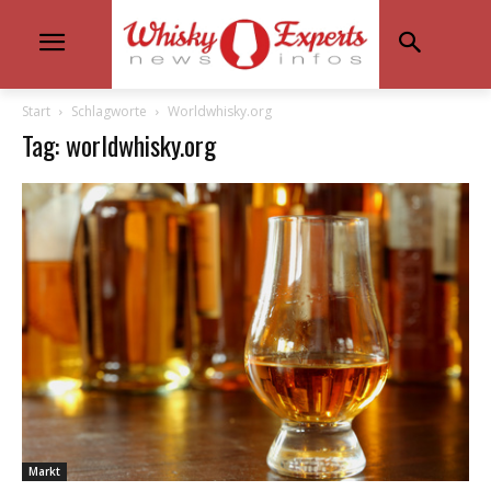
Start
Schlagworte
Worldwhisky.org
Tag: worldwhisky.org
Markt