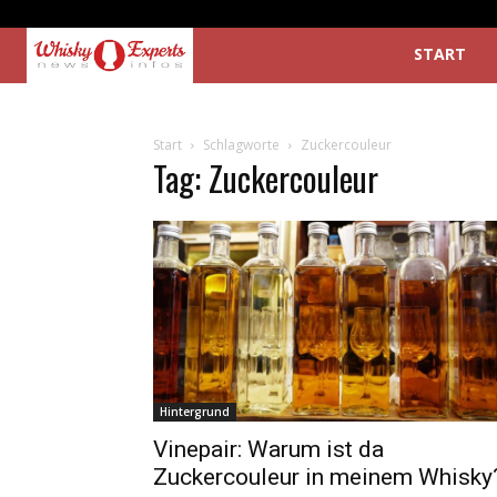
START
Start
Schlagworte
Zuckercouleur
Tag: Zuckercouleur
Hintergrund
Vinepair: Warum ist da
Zuckercouleur in meinem Whisky