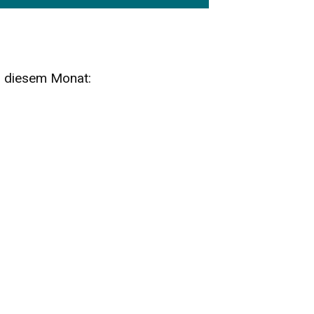
n diesem Monat:
SA
15
AUG
SÄCHSISCHE WHISKY- UND
ZUBEHÖRAUKTION
STANDARDWHISKY UND RARITÄTEN - KEINE
AUKTIONSGEBÜHREN!
FR
SA
28
29
AUG
VOGTLAND SPIRITS