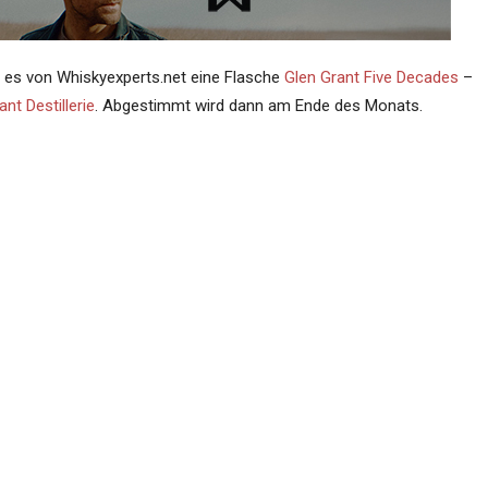
 es von Whiskyexperts.net eine Flasche
Glen Grant Five Decades
–
ant Destillerie
. Abgestimmt wird dann am Ende des Monats.
s so: anbei ein Foto von unserem Besuch der Dewar´s Distillery in
Tour mit Kunden durch die Highlands.
Threads
Bluesky
-Werbung-