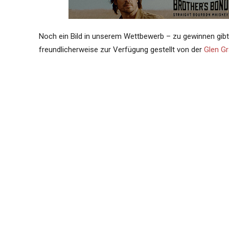
Noch ein Bild in unserem Wettbewerb – zu gewinnen gibt
freundlicherweise zur Verfügung gestellt von der
Glen Gr
Dieses Bild kommt von Thomas Kühn, und er beschreibt e
Aberfeldy, Schottland im September 2012 während einer 
Interessant? Dann teilen Sie das doch mit Freunden:
Telegram
WhatsApp
Mastodon
Reddit