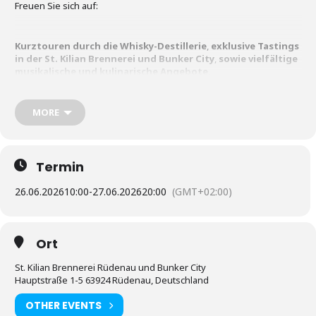
Freuen Sie sich auf:
Kurztouren durch die Whisky-Destillerie
,
exklusive Tastings
in der St. Kilian Brennerei und Bunker City
,
sowie vielfältige
musikalische und kulinarische Angebote
.
Plus:
Festival Pre-Opening – Whisky, Musik & Genuss Freitag,
MORE
26. Juni 2026 um 18 Uhr
Nutzen Sie die Shuttlebusse, welche regelmäßig zwischen
Termin
Destillerie und Bunker City verkehren. Bitte planen Sie für den
Transfer mindestens eine Stunde ein.
26.06.2026
10:00
-
27.06.2026
20:00
(GMT+02:00)
Buchen Sie Tastings und das Pre-Opening hier
Ort
St. Kilian Brennerei Rüdenau und Bunker City
Hauptstraße 1-5 63924 Rüdenau, Deutschland
OTHER EVENTS