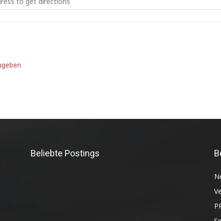
zugeben
Beliebte Postings
B
N
Ve
P
S