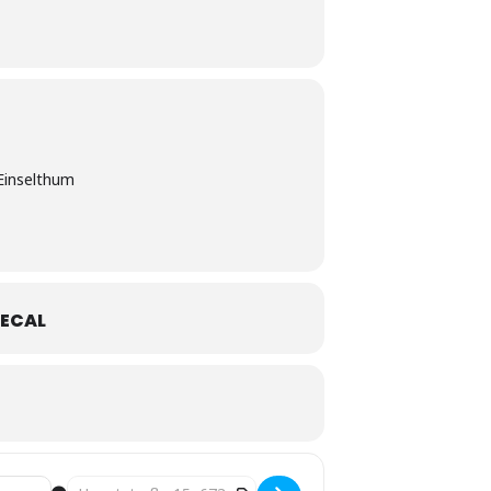
Einselthum
ECAL
Destination Address - Whisky Palatina [YTkxRXMSI]