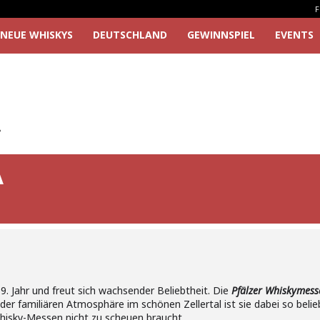
F
NEUE WHISKYS
DEUTSCHLAND
GEWINNSPIEL
EVENTS
A
A
 9. Jahr und freut sich wachsender Beliebtheit. Die
Pfälzer Whiskymess
er familiären Atmosphäre im schönen Zellertal ist sie dabei so belie
hisky-Messen nicht zu scheuen braucht.