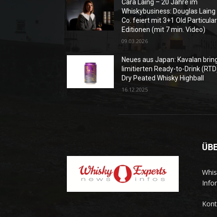
Cara Laing – 20 Jahre im
Whiskybusiness: Douglas Laing
Co. feiert mit 3+1 Old Particula
Editionen (mit 7 min. Video)
09.03.2026
Neues aus Japan: Kavalan brin
limitierten Ready-to-Drink (RTD
Dry Peated Whisky Highball
16.12.2025
ÜB
Whis
Info
Kont