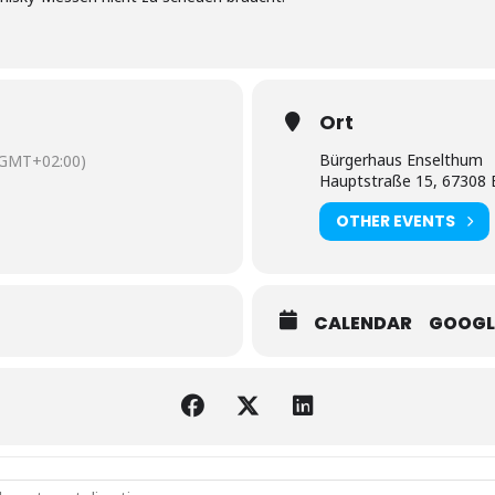
Ort
Bürgerhaus Enselthum
(GMT+02:00)
Hauptstraße 15, 67308 
OTHER EVENTS
CALENDAR
GOOGL
y Palatina [RIcsxAI3i]