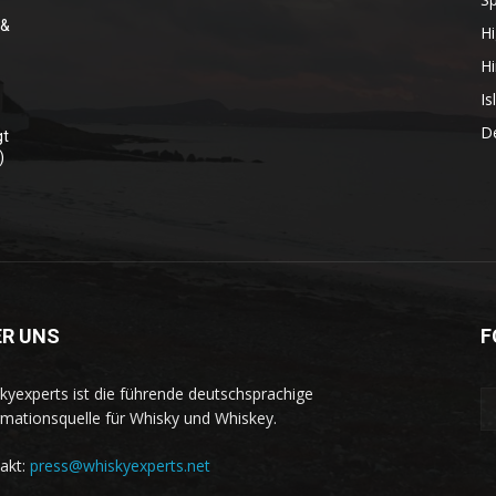
 &
Hi
r
Hi
Is
D
gt
)
ER UNS
F
kyexperts ist die führende deutschsprachige
rmationsquelle für Whisky und Whiskey.
akt:
press@whiskyexperts.net