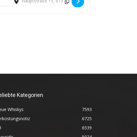
eliebte Kategorien
eue Whiskys
7593
rkostungsnotiz
6725
R
6539
peyside
5024