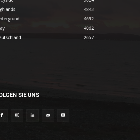
ghlands
4843
ntergrund
4692
lay
4062
eutschland
2657
OLGEN SIE UNS