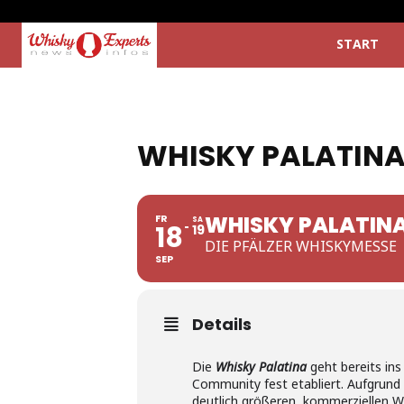
START
WHISKY PALATIN
WHISKY PALATIN
FR
SA
18
19
DIE PFÄLZER WHISKYMESSE
SEP
Details
Die
Whisky Palatina
geht bereits ins
Community fest etabliert. Aufgrund d
deutlich größeren, kommerziellen W