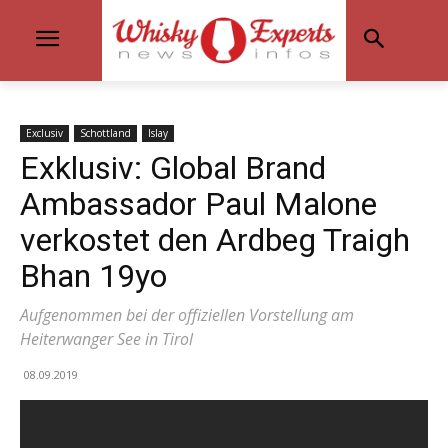
Exclusiv
Schottland
Islay
Exklusiv: Global Brand
Ambassador Paul Malone
verkostet den Ardbeg Traigh
Bhan 19yo
Aufgenommen bei der offiziellen Vorstellung am
Heiterwanger See in Tirol
08.09.2019