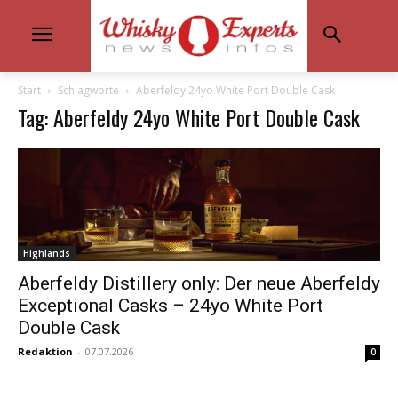
Start
Schlagworte
Aberfeldy 24yo White Port Double Cask
Tag: Aberfeldy 24yo White Port Double Cask
Highlands
Aberfeldy Distillery only: Der neue Aberfeldy
Exceptional Casks – 24yo White Port
Double Cask
Redaktion
-
07.07.2026
0