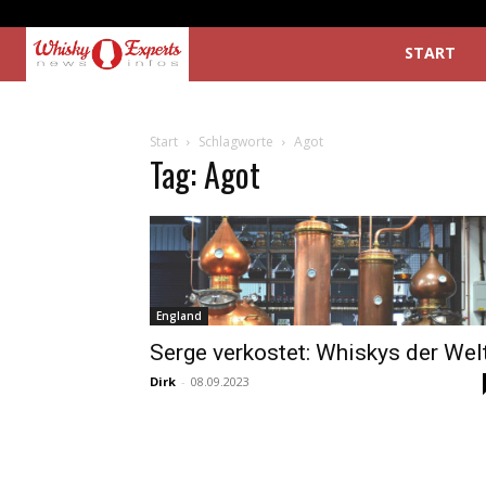
START
Start
Schlagworte
Agot
Tag: Agot
England
Serge verkostet: Whiskys der Wel
Dirk
-
08.09.2023