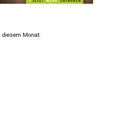
n diesem Monat:
SA
15
AUG
SÄCHSISCHE WHISKY- UND
ZUBEHÖRAUKTION
STANDARDWHISKY UND RARITÄTEN - KEINE
AUKTIONSGEBÜHREN!
FR
SA
28
29
AUG
VOGTLAND SPIRITS