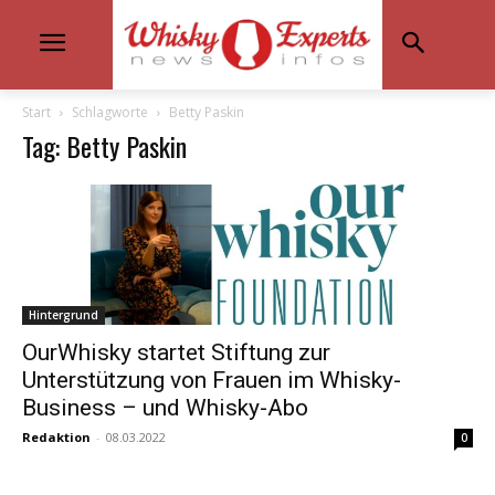
Start
Schlagworte
Betty Paskin
Tag: Betty Paskin
Hintergrund
OurWhisky startet Stiftung zur
Unterstützung von Frauen im Whisky-
Business – und Whisky-Abo
Redaktion
-
08.03.2022
0