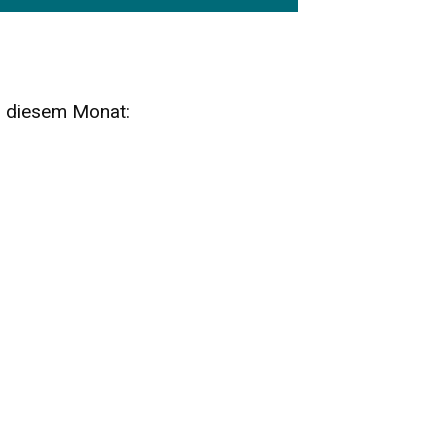
n diesem Monat:
SA
15
AUG
SÄCHSISCHE WHISKY- UND
ZUBEHÖRAUKTION
STANDARDWHISKY UND RARITÄTEN - KEINE
AUKTIONSGEBÜHREN!
FR
SA
28
29
AUG
VOGTLAND SPIRITS