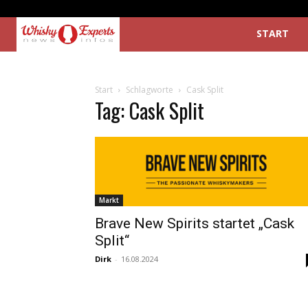
START
Start
Schlagworte
Cask Split
Tag: Cask Split
Markt
Brave New Spirits startet „Cask
Split“
Dirk
-
16.08.2024