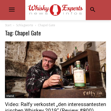
Start
Schlagworte
Chapel Gate
Tag: Chapel Gate
Irland
Video: Ralfy verkostet „den interessantesten
irischen Whiskey 2019“ (Review #800)