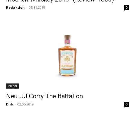
Redaktion
-
05.11.2019
0
Irland
Neu: JJ Corry The Battalion
Dirk
-
02.05.2019
0