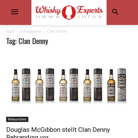
Start
Schlagworte
Clan Denny
Tag: Clan Denny
Relaunches
Douglas McGibbon stellt Clan Denny
Rebranding vor