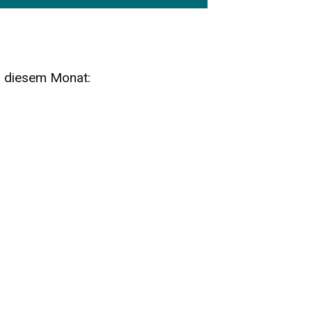
n diesem Monat:
SA
15
AUG
SÄCHSISCHE WHISKY- UND
ZUBEHÖRAUKTION
STANDARDWHISKY UND RARITÄTEN - KEINE
AUKTIONSGEBÜHREN!
FR
SA
28
29
AUG
VOGTLAND SPIRITS