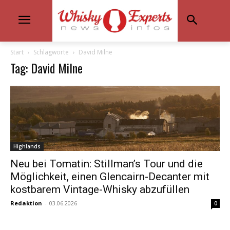
Start
Schlagworte
David Milne
Tag: David Milne
Highlands
Neu bei Tomatin: Stillman’s Tour und die
Möglichkeit, einen Glencairn-Decanter mit
kostbarem Vintage-Whisky abzufüllen
Redaktion
-
03.06.2026
0