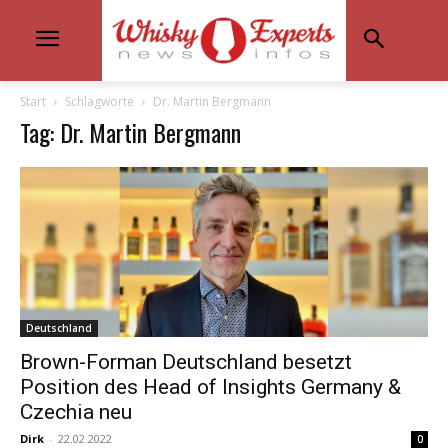
Start
Schlagworte
Dr. Martin Bergmann
Tag: Dr. Martin Bergmann
Deutschland
Brown-Forman Deutschland besetzt
Position des Head of Insights Germany &
Czechia neu
Dirk
-
22.02.2022
0