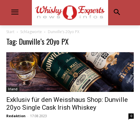
Start
Schlagworte
Dunville’s 20yo PX
Tag: Dunville’s 20yo PX
Irland
Exklusiv für den Weisshaus Shop: Dunville
20yo Single Cask Irish Whiskey
Redaktion
-
17.08.2023
0