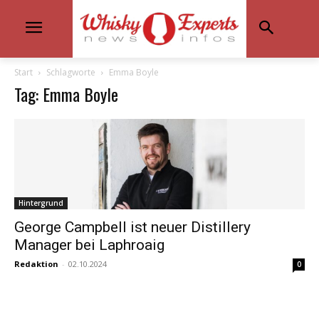
Start
Schlagworte
Emma Boyle
Tag: Emma Boyle
Hintergrund
George Campbell ist neuer Distillery
Manager bei Laphroaig
Redaktion
-
02.10.2024
0