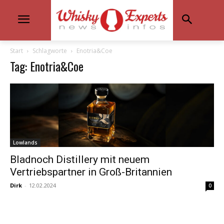
Start
Schlagworte
Enotria&Coe
Tag: Enotria&Coe
Lowlands
Bladnoch Distillery mit neuem
Vertriebspartner in Groß-Britannien
Dirk
-
12.02.2024
0