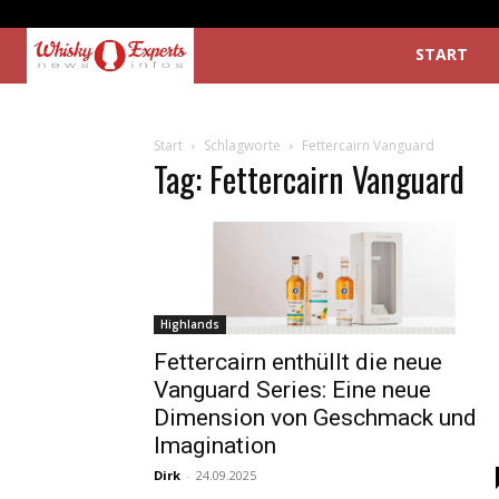
START
Start
Schlagworte
Fettercairn Vanguard
Tag: Fettercairn Vanguard
Highlands
Fettercairn enthüllt die neue
Vanguard Series: Eine neue
Dimension von Geschmack und
Imagination
Dirk
-
24.09.2025