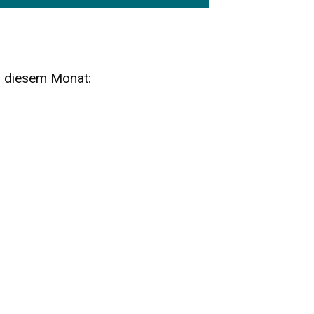
n diesem Monat:
SA
15
AUG
SÄCHSISCHE WHISKY- UND
ZUBEHÖRAUKTION
STANDARDWHISKY UND RARITÄTEN - KEINE
AUKTIONSGEBÜHREN!
FR
SA
28
29
AUG
VOGTLAND SPIRITS