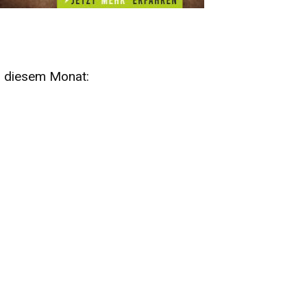
n diesem Monat:
SA
15
AUG
SÄCHSISCHE WHISKY- UND
ZUBEHÖRAUKTION
STANDARDWHISKY UND RARITÄTEN - KEINE
AUKTIONSGEBÜHREN!
FR
SA
28
29
AUG
VOGTLAND SPIRITS