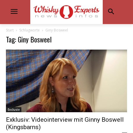
Start
Schlagworte
Giny Bosweel
Tag: Giny Bosweel
Exclusiv
Exklusiv: Videointerview mit Ginny Boswell
(Kingsbarns)