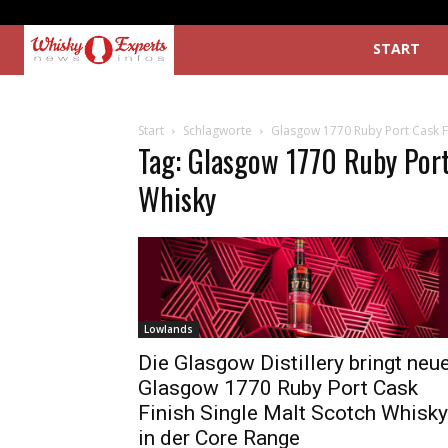
START
Start
Schlagworte
Glasgow 1770 Ruby Port Cask Fi
Tag: Glasgow 1770 Ruby Port
Whisky
Lowlands
Die Glasgow Distillery bringt neu
Glasgow 1770 Ruby Port Cask
Finish Single Malt Scotch Whisky
in der Core Range