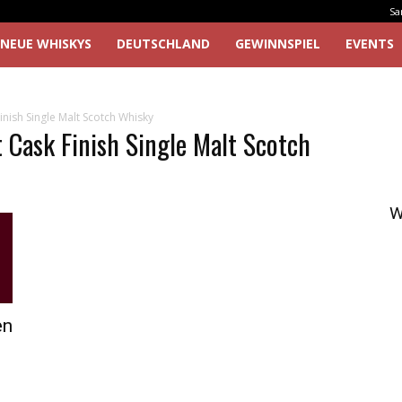
Sa
NEUE WHISKYS
DEUTSCHLAND
GEWINNSPIEL
EVENTS
nish Single Malt Scotch Whisky
 Cask Finish Single Malt Scotch
W
en