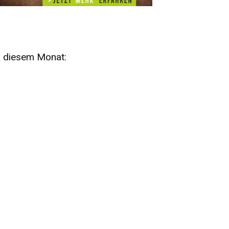
n diesem Monat:
SA
15
AUG
SÄCHSISCHE WHISKY- UND
ZUBEHÖRAUKTION
STANDARDWHISKY UND RARITÄTEN - KEINE
AUKTIONSGEBÜHREN!
FR
SA
28
29
AUG
VOGTLAND SPIRITS